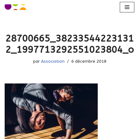
Aller
au
contenu
28700665_38233544223131
2_1997713292551023804_o
par
Association
6 décembre 2018