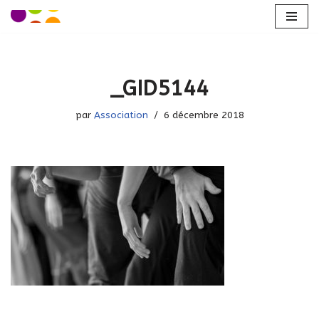
Aller
au
contenu
_GID5144
par
Association
6 décembre 2018